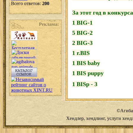
Всего ответов:
200
За этот год в конкурс
1 BIG-1
Реклама:
5 BIG-2
2 BIG-3
1 r.BIS
1 BIS baby
1 BIS puppy
1 BISp - 3
©Агиба
Хендлер, хендлинг, услуги хендл