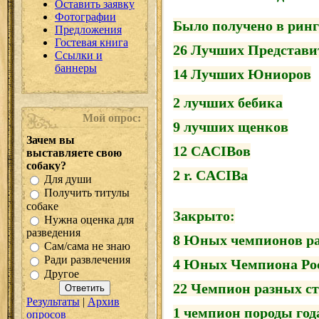
Оставить заявку
Фотографии
Было получено в ринг
Предложения
Гостевая книга
26 Лучших Представи
Ссылки и
баннеры
14 Лучших Юниоров
2 лучших бебика
Мой опрос:
9 лучших щенков
Зачем вы
12 CACIBов
выставляете свою
собаку?
2 r. CACIBа
Для души
Получить титулы
собаке
Закрыто:
Нужна оценка для
разведения
8 Юных чемпионов ра
Сам/сама не знаю
Ради развлечения
4 Юных Чемпиона Ро
Другое
22 Чемпион разных с
Результаты
|
Архив
1 чемпион породы года
опросов